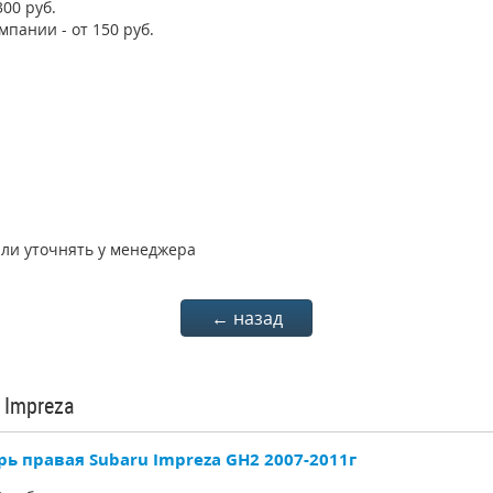
300 руб.
мпании - от 150 руб.
али уточнять у менеджера
← назад
 Impreza
рь правая Subaru Impreza GH2 2007-2011г