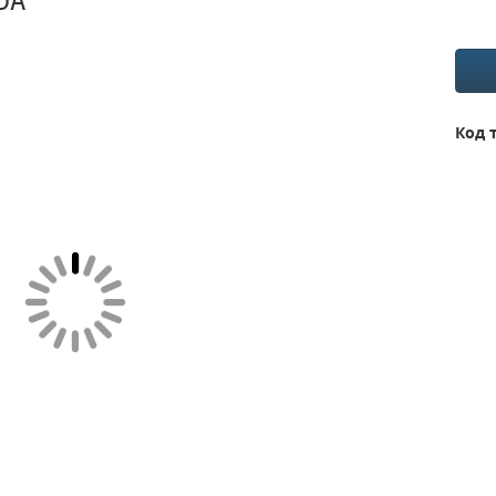
DA
Код 