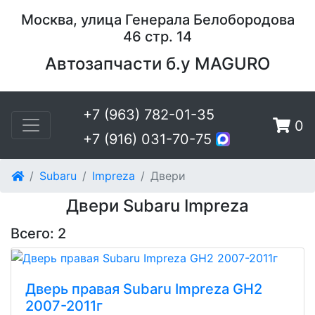
Москва, улица Генерала Белобородова
46 стр. 14
Автозапчасти б.у MAGURO
+7 (963) 782-01-35
0
+7 (916) 031-70-75
Subaru
Impreza
Двери
Двери Subaru Impreza
Всего: 2
Дверь правая Subaru Impreza GH2
2007-2011г