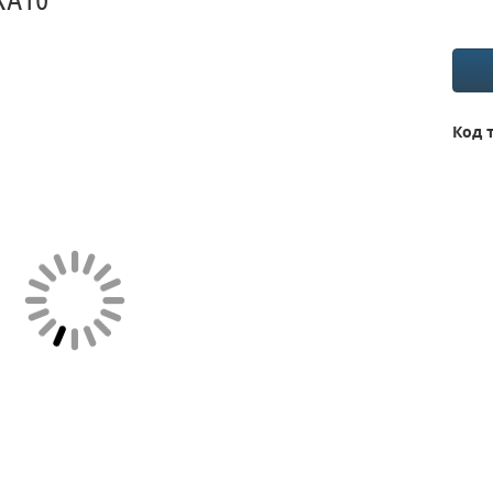
XA10
Код 