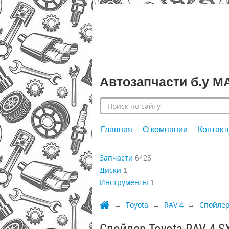
Автозапчасти б.у 
Главная
О компании
Контакт
Запчасти
6425
Диски
1
Инструменты
1
Toyota
RAV 4
Спойле