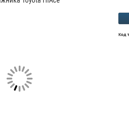
ажника Toyota HiAce
Код 