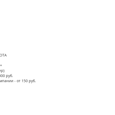
YOTA
 +
ер)
300 руб.
мпании - от 150 руб.