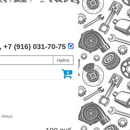
, +7 (916) 031-70-75
Найти
0
 HiAce