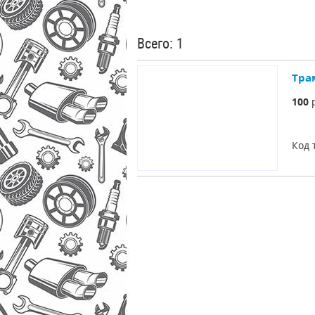
Всего: 1
Тра
100
р
Код 