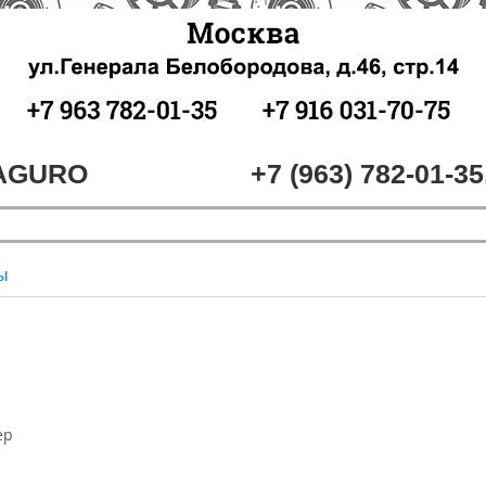
MAGURO
+7 (963) 782-01-35
ы
ер